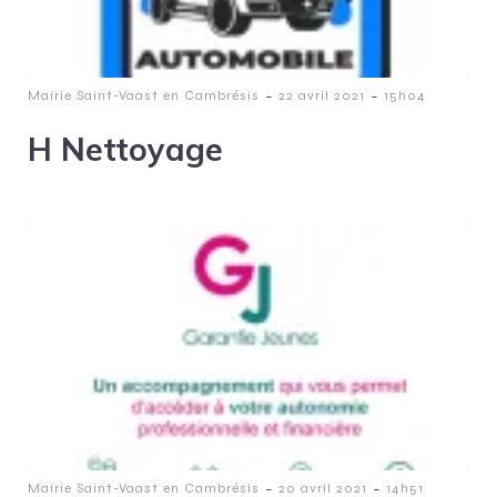
-
-
Mairie Saint-Vaast en Cambrésis
22 avril 2021
15h04
H Nettoyage
-
-
Mairie Saint-Vaast en Cambrésis
20 avril 2021
14h51