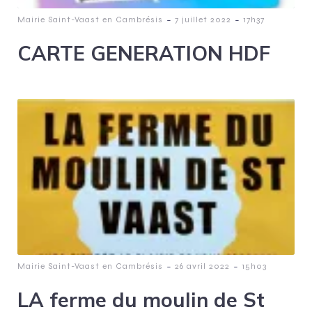
-
-
Mairie Saint-Vaast en Cambrésis
7 juillet 2022
17h37
CARTE GENERATION HDF
-
-
Mairie Saint-Vaast en Cambrésis
26 avril 2022
15h03
LA ferme du moulin de St