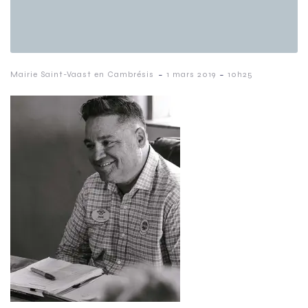
-
-
Mairie Saint-Vaast en Cambrésis
1 mars 2019
10h25