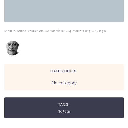
-
-
Mairie Saint-Vaast en Cambrésis
4 mars 2019
14h50
CATEGORIES:
No category
TAGS:
No tags