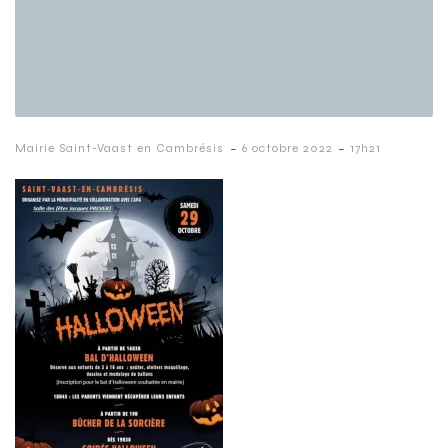
-
-
Mairie Saint-Vaast en Cambrésis
6 octobre 2022
17h21