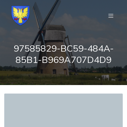
97585829-BC59-484A-
85B1-B969A707D4D9