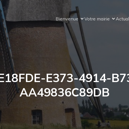
Bienvenue
Votre mairie
Actual
E18FDE-E373-4914-B7
AA49836C89DB