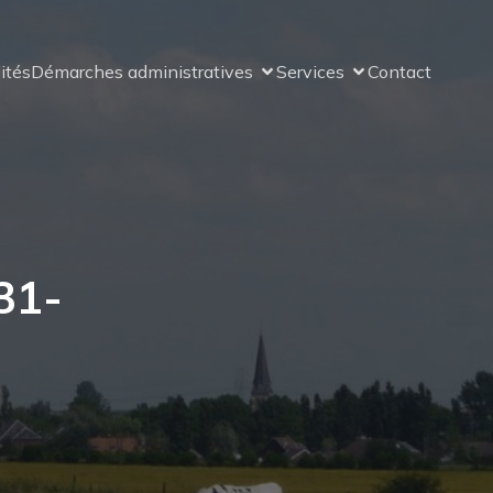
ités
Démarches administratives
Services
Contact
31-