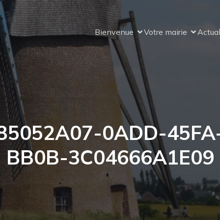
Bienvenue
Votre mairie
Actual
85052A07-0ADD-45FA
BB0B-3C04666A1E09