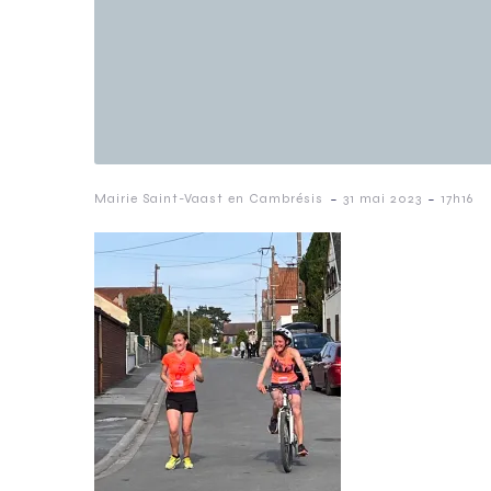
-
-
Mairie Saint-Vaast en Cambrésis
31 mai 2023
17h16