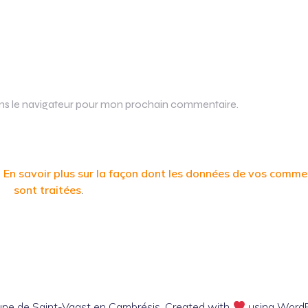
ans le navigateur pour mon prochain commentaire.
.
En savoir plus sur la façon dont les données de vos comme
sont traitées
.
e de Saint-Vaast en Cambrésis. Created with
using Word