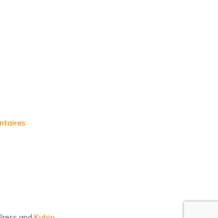
ntaires
Press and
Kubio