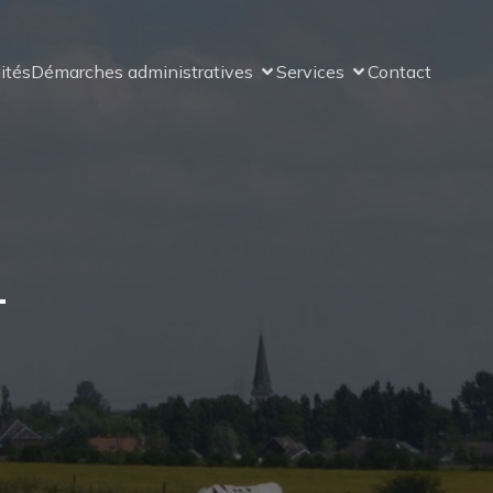
ités
Démarches administratives
Services
Contact
-