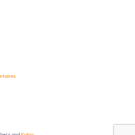
ntaires
Press and
Kubio