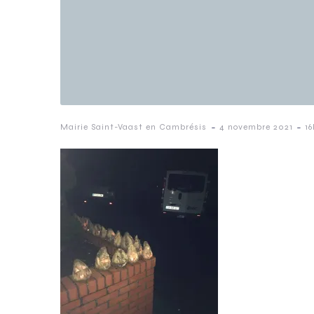
-
-
Mairie Saint-Vaast en Cambrésis
4 novembre 2021
16