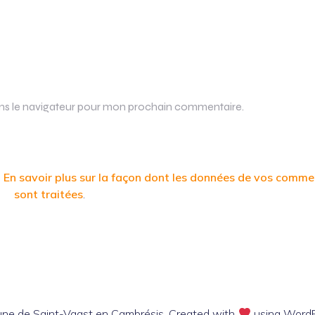
ans le navigateur pour mon prochain commentaire.
.
En savoir plus sur la façon dont les données de vos comme
sont traitées
.
e de Saint-Vaast en Cambrésis. Created with
using Word