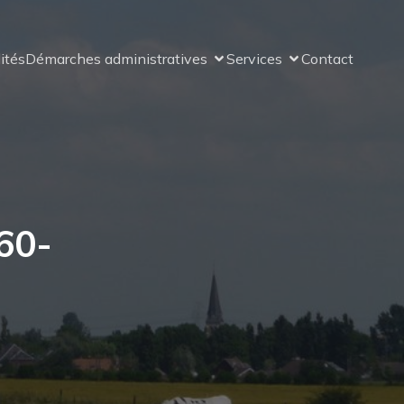
ités
Démarches administratives
Services
Contact
60-