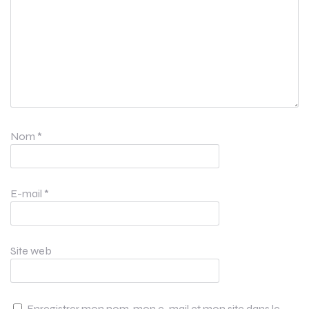
Nom
*
E-mail
*
Site web
Enregistrer mon nom, mon e-mail et mon site dans le