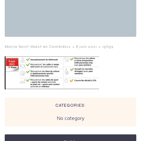
-
-
Mairie Saint-Vaast en Cambrésis
8 juin 2021
15h59
CATEGORIES:
No category