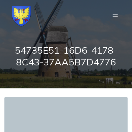
54735E51-16D6-4178-
8C43-37AA5B7D4776