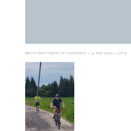
-
-
Mairie Saint-Vaast en Cambrésis
31 mai 2023
17h14