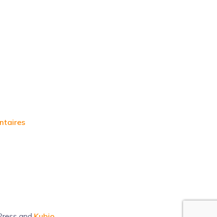
ntaires
Press and
Kubio