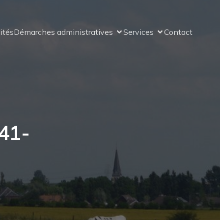
ités
Démarches administratives
Services
Contact
41-