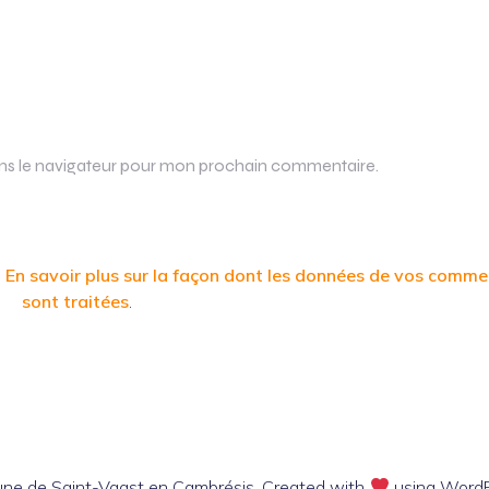
ans le navigateur pour mon prochain commentaire.
.
En savoir plus sur la façon dont les données de vos comme
sont traitées
.
e de Saint-Vaast en Cambrésis. Created with
using Word