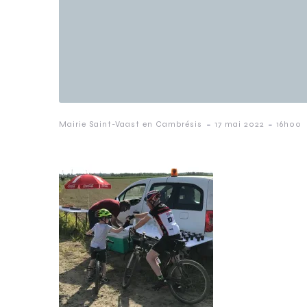
-
-
Mairie Saint-Vaast en Cambrésis
17 mai 2022
16h00