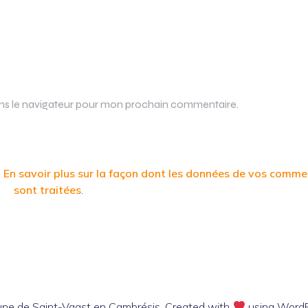
ans le navigateur pour mon prochain commentaire.
.
En savoir plus sur la façon dont les données de vos comme
sont traitées
.
e de Saint-Vaast en Cambrésis. Created with
using Word