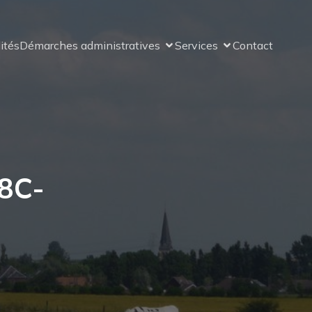
ités
Démarches administratives
Services
Contact
8C-