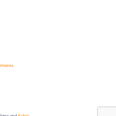
ntaires
Press and
Kubio