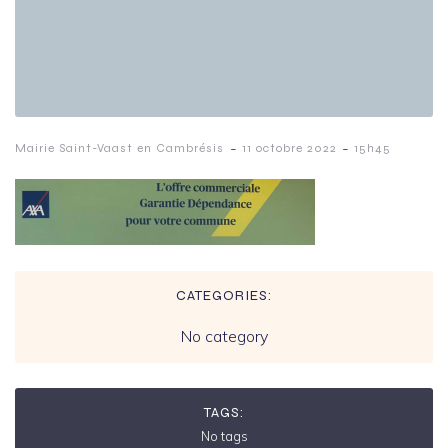
-
-
Mairie Saint-Vaast en Cambrésis
11 octobre 2022
15h45
CATEGORIES:
No category
TAGS:
No tags