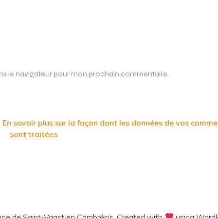
ans le navigateur pour mon prochain commentaire.
.
En savoir plus sur la façon dont les données de vos comme
sont traitées
.
e de Saint-Vaast en Cambrésis. Created with
using Word