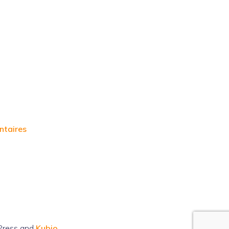
ntaires
Press and
Kubio