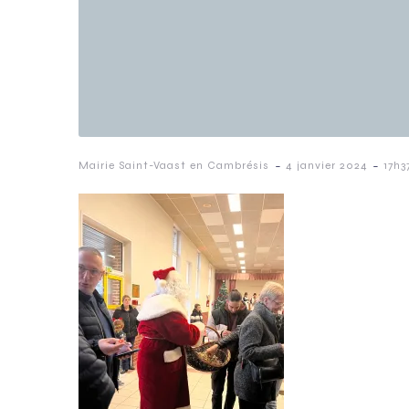
-
-
Mairie Saint-Vaast en Cambrésis
4 janvier 2024
17h3