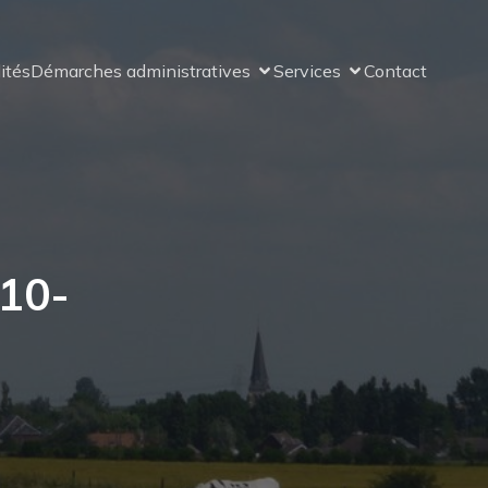
ités
Démarches administratives
Services
Contact
10-