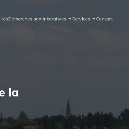
ités
Démarches administratives
Services
Contact
e la