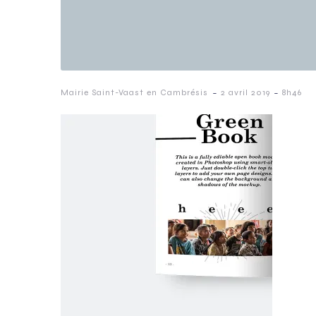
-
-
Mairie Saint-Vaast en Cambrésis
2 avril 2019
8h46