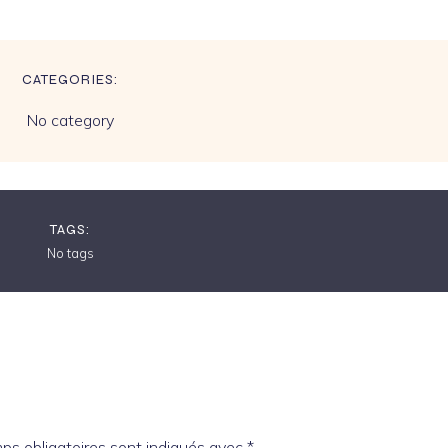
CATEGORIES:
No category
TAGS:
No tags
ps obligatoires sont indiqués avec
*