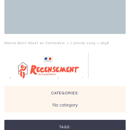
-
-
Mairie Saint-Vaast en Cambrésis
7 janvier 2025
9h58
CATEGORIES:
No category
TAGS: